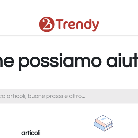
or
Chi siamo
 possiamo aiut
articoli