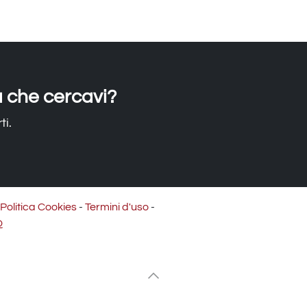
a che cercavi?
ti.
Politica Cookies
-
Termini d'uso
-
Q