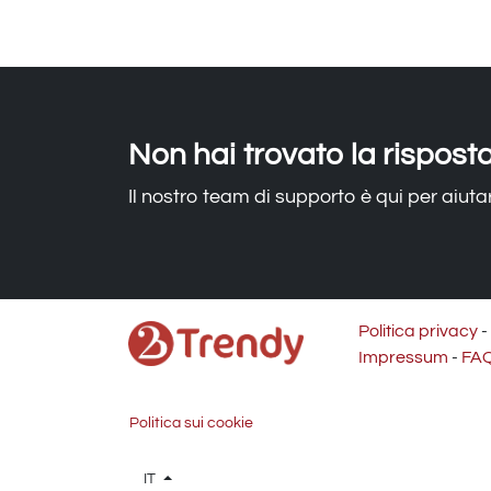
Non hai trovato la rispost
Il nostro team di supporto è qui per aiutar
Politica privacy
-
Impressum
-
FA
Politica sui cookie
IT