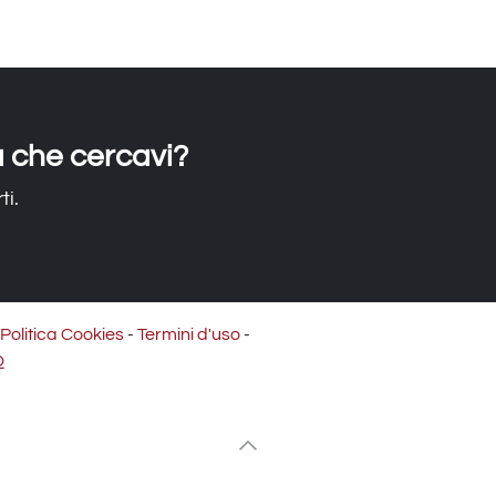
a che cercavi?
ti.
Politica Cookies
-
Termini d'uso
-
Q