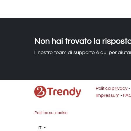
Non hai trovato la rispost
Il nostro team di supporto è qui per aiutar
Politica privacy
-
Impressum
-
FA
Politica sui cookie
IT