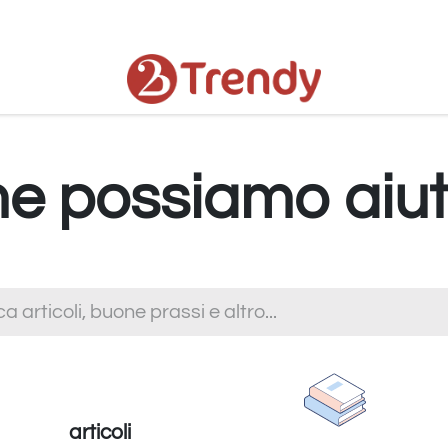
or
Chi siamo
 possiamo aiut
articoli